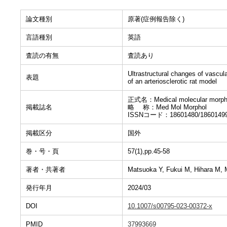
論文種別
原著(症例報告除く)
言語種別
英語
査読の有無
査読あり
Ultrastructural changes of vascul
表題
of an arteriosclerotic rat model
正式名：Medical molecular morph
掲載誌名
略 称：Med Mol Morphol
ISSNコード：18601480/1860149
掲載区分
国外
巻・号・頁
57(1),pp.45-58
著者・共著者
Matsuoka Y, Fukui M, Hihara M, 
発行年月
2024/03
DOI
10.1007/s00795-023-00372-x
PMID
37993669