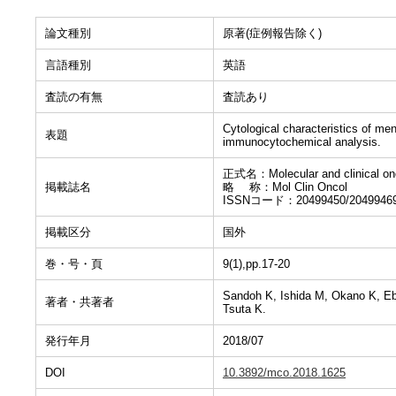
論文種別
原著(症例報告除く)
言語種別
英語
査読の有無
査読あり
Cytological characteristics of men
表題
immunocytochemical analysis.
正式名：Molecular and clinical on
掲載誌名
略 称：Mol Clin Oncol
ISSNコード：20499450/2049946
掲載区分
国外
巻・号・頁
9(1),pp.17-20
Sandoh K, Ishida M, Okano K, Eb
著者・共著者
Tsuta K.
発行年月
2018/07
DOI
10.3892/mco.2018.1625