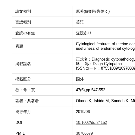
論文種別
原著(症例報告除く)
言語種別
英語
査読の有無
査読あり
Cytological features of uterine c
表題
usefulness of endometrial cytolog
正式名：Diagnostic cytopatholog
掲載誌名
略 称：Diagn Cytopathol
ISSNコード：87551039/1097033
掲載区分
国外
巻・号・頁
47(6),pp.547-552
著者・共著者
Okano K, Ishida M, Sandoh K, Mi
発行年月
2019/06
DOI
10.1002/dc.24152
PMID
30706679