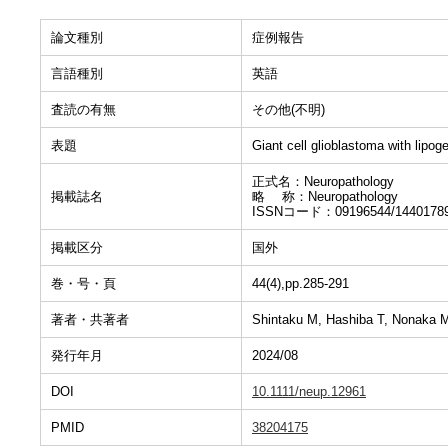
論文種別
症例報告
言語種別
英語
査読の有無
その他(不明)
表題
Giant cell glioblastoma with lipoge
正式名：Neuropathology
掲載誌名
略 称：Neuropathology
ISSNコード：09196544/1440178
掲載区分
国外
巻・号・頁
44(4),pp.285-291
著者・共著者
Shintaku M, Hashiba T, Nonaka M
発行年月
2024/08
DOI
10.1111/neup.12961
PMID
38204175