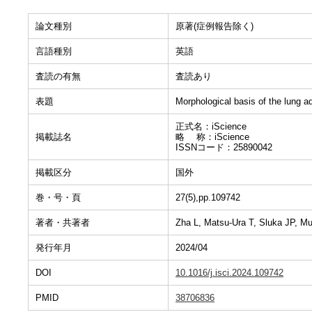
論文種別
原著(症例報告除く)
言語種別
英語
査読の有無
査読あり
表題
Morphological basis of the lung 
正式名：iScience
掲載誌名
略 称：iScience
ISSNコード：25890042
掲載区分
国外
巻・号・頁
27(5),pp.109742
著者・共著者
Zha L, Matsu-Ura T, Sluka JP, Mu
発行年月
2024/04
DOI
10.1016/j.isci.2024.109742
PMID
38706836