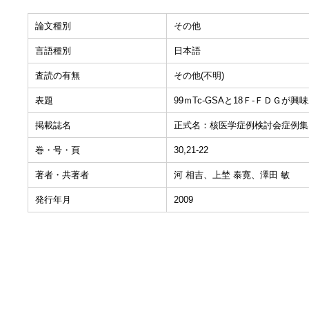
論文種別
その他
言語種別
日本語
査読の有無
その他(不明)
表題
99ｍTc-GSAと18Ｆ-ＦＤＧ
掲載誌名
正式名：核医学症例検討会症例集
巻・号・頁
30,21-22
著者・共著者
河 相吉、上埜 泰寛、澤田 敏
発行年月
2009