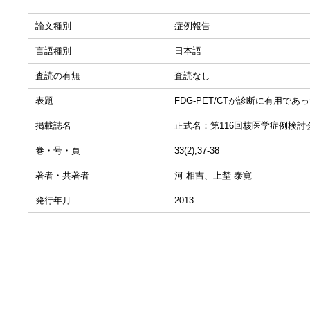
論文種別
症例報告
言語種別
日本語
査読の有無
査読なし
表題
FDG-PET/CTが診断に有用であっ
掲載誌名
正式名：第116回核医学症例検討
巻・号・頁
33(2),37-38
著者・共著者
河 相吉、上埜 泰寛
発行年月
2013