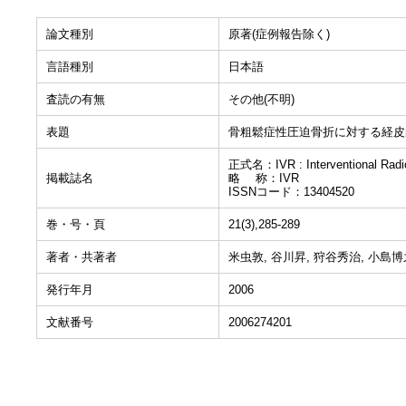
論文種別
原著(症例報告除く)
言語種別
日本語
査読の有無
その他(不明)
表題
骨粗鬆症性圧迫骨折に対する経皮
正式名：IVR : Interventional Radi
掲載誌名
略 称：IVR
ISSNコード：13404520
巻・号・頁
21(3),285-289
著者・共著者
米虫敦, 谷川昇, 狩谷秀治, 小島博
発行年月
2006
文献番号
2006274201