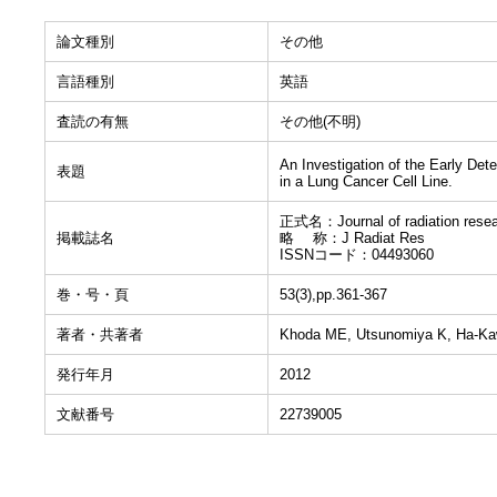
論文種別
その他
言語種別
英語
査読の有無
その他(不明)
An Investigation of the Early Det
表題
in a Lung Cancer Cell Line.
正式名：Journal of radiation rese
掲載誌名
略 称：J Radiat Res
ISSNコード：04493060
巻・号・頁
53(3),pp.361-367
著者・共著者
Khoda ME, Utsunomiya K, Ha-Ka
発行年月
2012
文献番号
22739005