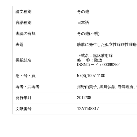
論文種別
その他
言語種別
日本語
査読の有無
その他(不明)
表題
膀胱に発生した孤立性線維性腫瘍(solita
正式名：臨床放射線
掲載誌名
略 称：臨放
ISSNコード：00099252
巻・号・頁
57(8),1097-1100
著者・共著者
河野由美子, 黒川弘晶, 寺澤理香,
発行年月
2012/08
文献番号
12A1148317