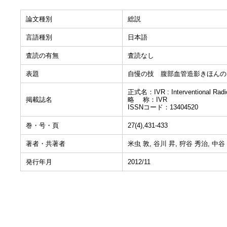
論文種別
総説
言語種別
日本語
査読の有無
査読なし
表題
自慢の技 腹部血管造影きほんの
正式名：IVR : Interventional Radi
掲載誌名
略 称：IVR
ISSNコード：13404520
巻・号・頁
27(4),431-433
著者・共著者
米虫 敦, 谷川 昇, 狩谷 秀治, 中谷
発行年月
2012/11