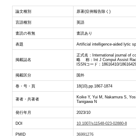
論文種別
原著(症例報告除く)
言語種別
英語
査読の有無
査読あり
表題
Artificial intelligence-aided lytic
正式名：International journal of co
掲載誌名
略 称：Int J Comput Assist Radi
ISSNコード：18616410/1861642
掲載区分
国外
巻・号・頁
18(10),pp.1867-1874
Koike Y, Yui M, Nakamura S, Yosh
著者・共著者
Tanigawa N
発行年月
2023/10
DOI
10.1007/s11548-023-02880-8
PMID
36991276