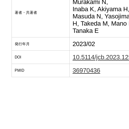
Murakami N,
Inaba K, Akiyama H,
著者・共著者
Masuda N, Yasojim
H, Takeda M, Mano 
Tanaka E
2023/02
発行年月
10.5114/jcb.2023.1
DOI
36970436
PMID