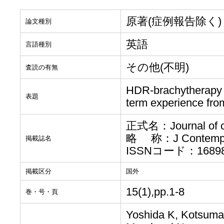
原著(症例報告除く)
論文種別
英語
言語種別
その他(不明)
査読の有無
HDR-brachytherapy fo
表題
term experience from
正式名：Journal of co
略 称：J Contemp B
掲載誌名
ISSNコード：168983
掲載区分
国外
15(1),pp.1-8
巻・号・頁
Yoshida K, Kotsuma