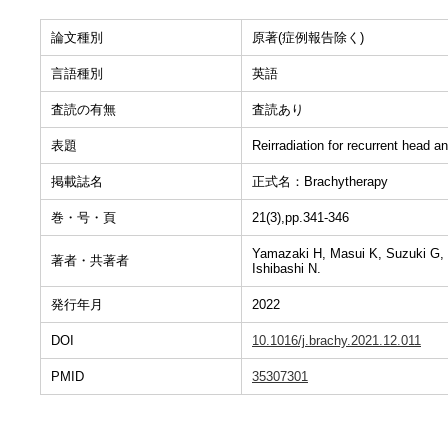
論文種別
原著(症例報告除く)
言語種別
英語
査読の有無
査読あり
表題
Reirradiation for recurrent head a
掲載誌名
正式名：Brachytherapy
巻・号・頁
21(3),pp.341-346
Yamazaki H, Masui K, Suzuki G, 
著者・共著者
Ishibashi N.
発行年月
2022
DOI
10.1016/j.brachy.2021.12.011
PMID
35307301