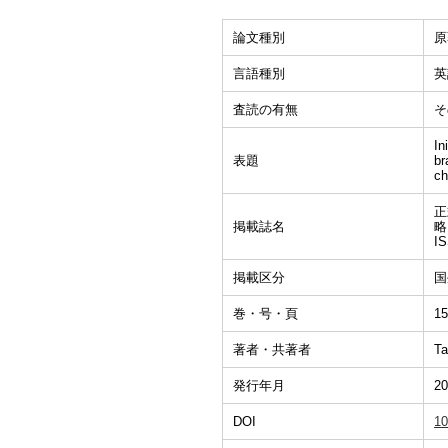
論文種別
原
言語種別
英
査読の有無
そ
In
表題
br
ch
正式
掲載誌名
略
I
掲載区分
国
巻・号・頁
15
著者・共著者
Ta
発行年月
20
DOI
10