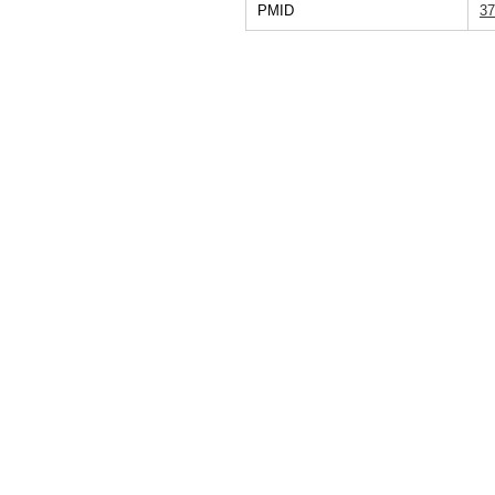
PMID
37