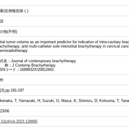
著(症例報告除く)
語
の他(不明)
itial tumor volume as an important predictor for indication of intra-cavitary brach
achytherapy, and multi-catheter sole interstitial brachytherapy in cervical canc
emoradiotherapy
名：Journal of contemporary brachytherapy
 称：J Contemp Brachytherapy
SSNコード：1689832X/20812841
外
(3),pp.191-197
kenaka, T; Yamazaki, H; Suzuki, G; Masui, K; Shimizu, D; Kotsuma, T; Tan
23/06
.5114/jcb.2023.128895