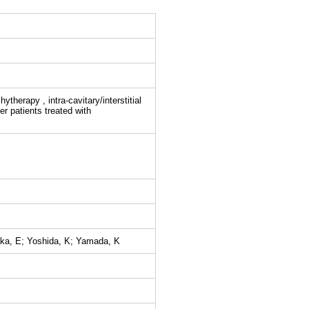
ytherapy , intra-cavitary/interstitial
er patients treated with
aka, E; Yoshida, K; Yamada, K