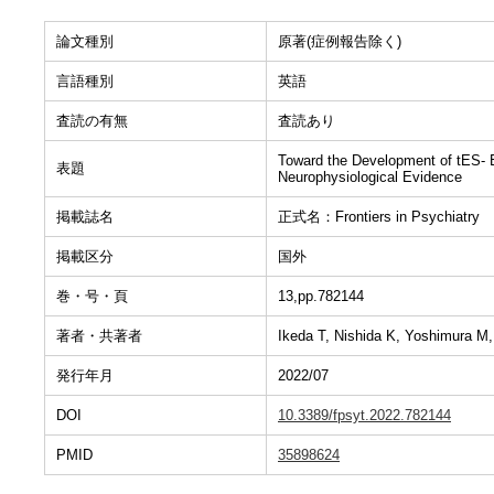
論文種別
原著(症例報告除く)
言語種別
英語
査読の有無
査読あり
Toward the Development of tES- B
表題
Neurophysiological Evidence
掲載誌名
正式名：Frontiers in Psychiatry
掲載区分
国外
巻・号・頁
13,pp.782144
著者・共著者
Ikeda T, Nishida K, Yoshimura M,
発行年月
2022/07
DOI
10.3389/fpsyt.2022.782144
PMID
35898624