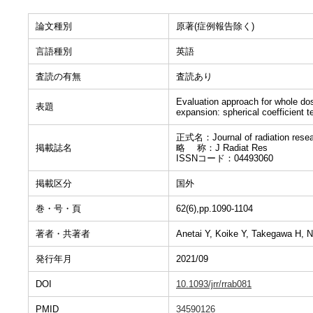
論文種別
原著(症例報告除く)
言語種別
英語
査読の有無
査読あり
Evaluation approach for whole dose
表題
expansion: spherical coefficient 
正式名：Journal of radiation rese
掲載誌名
略 称：J Radiat Res
ISSNコード：04493060
掲載区分
国外
巻・号・頁
62(6),pp.1090-1104
著者・共著者
Anetai Y, Koike Y, Takegawa H, 
発行年月
2021/09
DOI
10.1093/jrr/rrab081
PMID
34590126