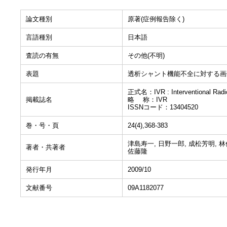
論文種別
原著(症例報告除く)
言語種別
日本語
査読の有無
その他(不明)
表題
透析シャント機能不全に対する画
正式名：IVR : Interventional Radi
掲載誌名
略 称：IVR
ISSNコード：13404520
巻・号・頁
24(4),368-383
津島寿一, 日野一郎, 成松芳明, 林
著者・共著者
佐藤隆
発行年月
2009/10
文献番号
09A1182077