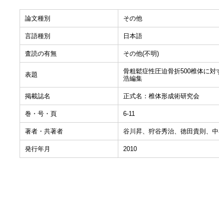
論文種別
その他
言語種別
日本語
査読の有無
その他(不明)
骨粗鬆症性圧迫骨折500椎体に対
表題
浩編集
掲載誌名
正式名：椎体形成術研究会
巻・号・頁
6-11
著者・共著者
谷川昇、狩谷秀治、徳田貴則、中谷
発行年月
2010