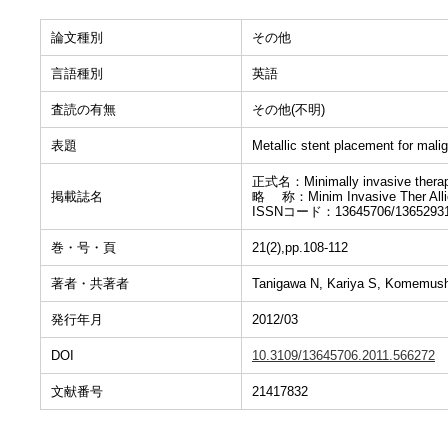
論文種別
その他
言語種別
英語
査読の有無
その他(不明)
表題
Metallic stent placement for mali
正式名：Minimally invasive therapy
掲載誌名
略 称：Minim Invasive Ther Alli
ISSNコード：13645706/1365293
巻・号・頁
21(2),pp.108-112
著者・共著者
Tanigawa N, Kariya S, Komemush
発行年月
2012/03
DOI
10.3109/13645706.2011.566272
文献番号
21417832