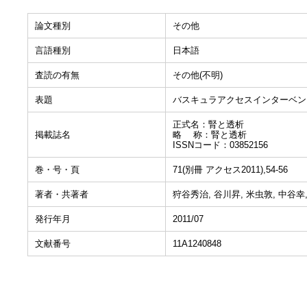
論文種別
その他
言語種別
日本語
査読の有無
その他(不明)
表題
バスキュラアクセスインターベン
正式名：腎と透析
掲載誌名
略 称：腎と透析
ISSNコード：03852156
巻・号・頁
71(別冊 アクセス2011),54-56
著者・共著者
狩谷秀治, 谷川昇, 米虫敦, 中谷幸
発行年月
2011/07
文献番号
11A1240848