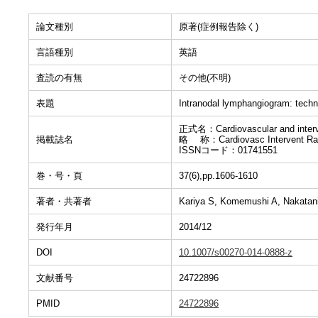
論文種別
原著(症例報告除く)
言語種別
英語
査読の有無
その他(不明)
表題
Intranodal lymphangiogram: techn
正式名：Cardiovascular and interve
掲載誌名
略 称：Cardiovasc Intervent Rad
ISSNコード：01741551
巻・号・頁
37(6),pp.1606-1610
著者・共著者
Kariya S, Komemushi A, Nakatani
発行年月
2014/12
DOI
10.1007/s00270-014-0888-z
文献番号
24722896
PMID
24722896