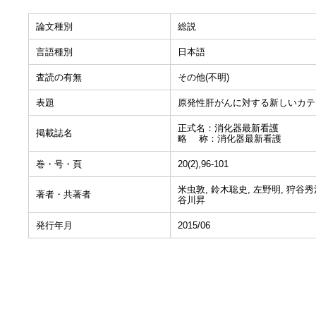
論文種別
総説
言語種別
日本語
査読の有無
その他(不明)
表題
原発性肝がんに対する新しいカテ
正式名：消化器最新看護
掲載誌名
略 称：消化器最新看護
巻・号・頁
20(2),96-101
米虫敦, 鈴木聡史, 左野明, 狩谷秀
著者・共著者
谷川昇
発行年月
2015/06