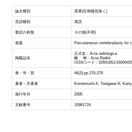
論文種別
原著(症例報告除く)
言語種別
英語
査読の有無
その他(不明)
表題
Percutaneous vertebroplasty for c
正式名：Acta radiologica
掲載誌名
略 称：Acta Radiol
ISSNコード：02841851/1600045
巻・号・頁
46(3),pp.276-279
著者・共著者
Komemushi A, Tanigawa N, Kariy
発行年月
2005
文献番号
15981724