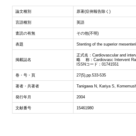
論文種別
原著(症例報告除く)
言語種別
英語
査読の有無
その他(不明)
表題
Stenting of the superior mesenteri
正式名：Cardiovascular and interve
掲載誌名
略 称：Cardiovasc Intervent Rad
ISSNコード：01741551
巻・号・頁
27(5),pp.533-535
著者・共著者
Tanigawa N, Kariya S, Komemush
発行年月
2004
文献番号
15461980