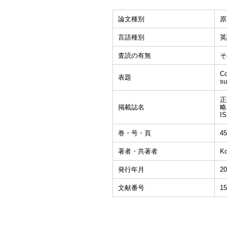
論文種別
原
言語種別
英
査読の有無
そ
Co
表題
su
正
掲載誌名
略
I
巻・号・頁
45
著者・共著者
Ko
発行年月
20
文献番号
15