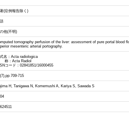
著(症例報告除く)
語
の他(不明)
mputed tomography perfusion of the liver: assessment of pure portal blood fl
perior mesenteric arterial portography.
式名：Acta radiologica
 称：Acta Radiol
SSNコード：02841851/16000455
(7),pp.709-715
jima H, Tanigawa N, Komemushi A, Kariya S, Sawada S
04
624511