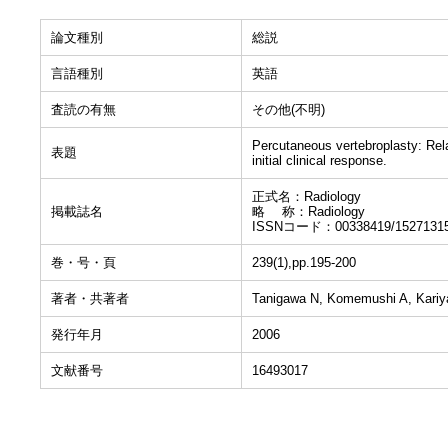
論文種別
総説
言語種別
英語
査読の有無
その他(不明)
Percutaneous vertebroplasty: Re
表題
initial clinical response.
正式名：Radiology
掲載誌名
略 称：Radiology
ISSNコード：00338419/1527131
巻・号・頁
239(1),pp.195-200
著者・共著者
Tanigawa N, Komemushi A, Kariy
発行年月
2006
文献番号
16493017