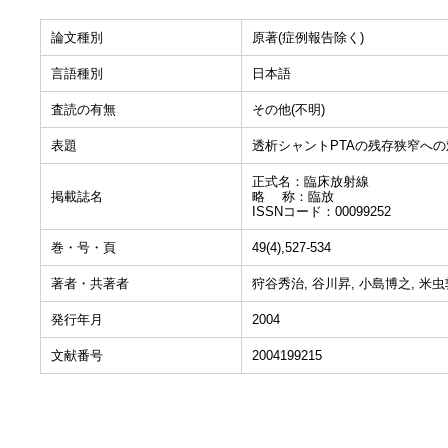
論文種別
原著(症例報告除く)
言語種別
日本語
査読の有無
その他(不明)
表題
透析シャントPTAの残存狭窄への
正式名：臨床放射線
掲載誌名
略 称：臨放
ISSNコード：00099252
巻・号・頁
49(4),527-534
著者・共著者
狩谷秀治, 谷川昇, 小島博之, 米虫
発行年月
2004
文献番号
2004199215