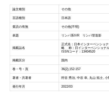
論文種別
その他
言語種別
日本語
査読の有無
その他(不明)
表題
リンパ系IVR リンパ管造影
正式名：日本インターベンショナ
掲載誌名
略 称：日インターベンショナ
ISSNコード：13404520
掲載区分
国内
巻・号・頁
36(2),152-157
著者・共著者
狩谷 秀治, 中谷 幸, 丸山 拓士, 小
発行年月
2022/03