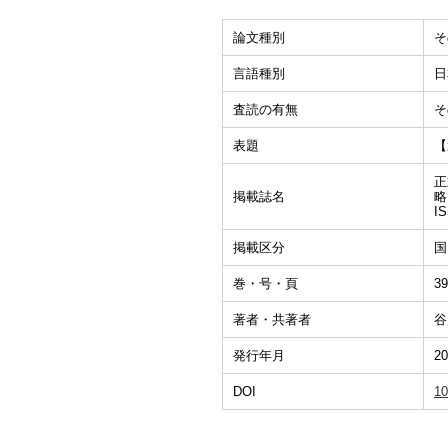
論文種別
そ
言語種別
日
査読の有無
そ
表題
【
正
掲載誌名
略
I
掲載区分
国
巻・号・頁
39
著者・共著者
谷
発行年月
20
DOI
10