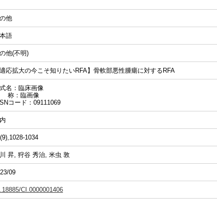
の他
本語
の他(不明)
適応拡大の今こそ知りたいRFA】骨軟部悪性腫瘍に対するRFA
式名：臨床画像
 称：臨画像
SSNコード：09111069
内
(9),1028-1034
川 昇, 狩谷 秀治, 米虫 敦
23/09
.18885/CI.0000001406