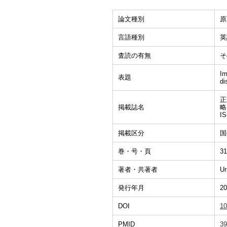
論文種別
原
言語種別
英
査読の有無
そ
Im
表題
di
正式
掲載誌名
略
I
掲載区分
国
巻・号・頁
31
著者・共著者
Ur
発行年月
20
DOI
10
PMID
39