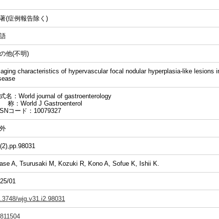
著(症例報告除く)
語
の他(不明)
aging characteristics of hypervascular focal nodular hyperplasia-like lesions in
sease
名：World journal of gastroenterology
 称：World J Gastroenterol
SSNコード：10079327
外
(2),pp.98031
ase A, Tsurusaki M, Kozuki R, Kono A, Sofue K, Ishii K.
25/01
.3748/wjg.v31.i2.98031
811504