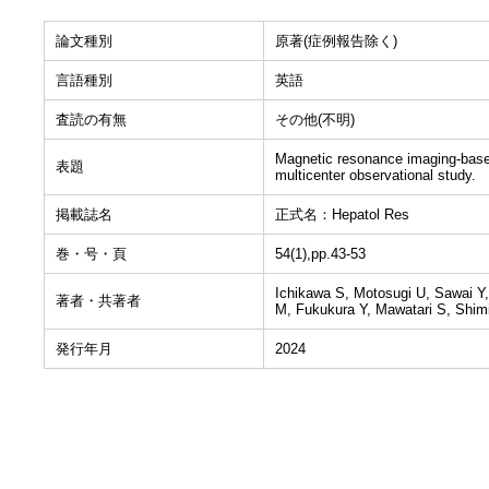
論文種別
原著(症例報告除く)
言語種別
英語
査読の有無
その他(不明)
Magnetic resonance imaging-based r
表題
multicenter observational study.
掲載誌名
正式名：Hepatol Res
巻・号・頁
54(1),pp.43-53
Ichikawa S, Motosugi U, Sawai Y
著者・共著者
M, Fukukura Y, Mawatari S, Shim
発行年月
2024