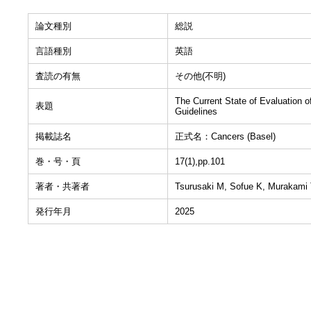
論文種別
総説
言語種別
英語
査読の有無
その他(不明)
The Current State of Evaluation 
表題
Guidelines
掲載誌名
正式名：Cancers (Basel)
巻・号・頁
17(1),pp.101
著者・共著者
Tsurusaki M, Sofue K, Murakami 
発行年月
2025