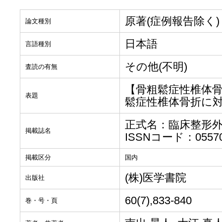
原著(症例報告除く)
論文種別
日本語
言語種別
その他(不明)
査読の有無
【骨粗鬆症性椎体骨
表題
鬆症性椎体骨折に
正式名：臨床整形
掲載誌名
ISSNコード：055704
掲載区分
国内
(株)医学書院
出版社
60(7),833-840
巻・号・頁