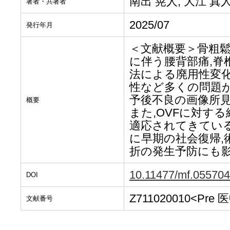
南出 晃人, 大江 真
著者・共著者
2025/07
発行年月
＜文献概要＞骨粗鬆
に伴う腰背部痛,脊
法による廃用性変
性など多くの問題が
予後不良の画像所見
概要
また,OVFに対する
適応されてきている
に早期の社会復帰,術
折の発生予防にも影
10.11477/mf.05570
DOI
Z711020010<Pre
文献番号