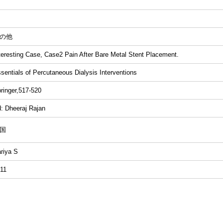
の他
teresting Case, Case2 Pain After Bare Metal Stent Placement.
sentials of Percutaneous Dialysis Interventions
ringer,517-520
: Dheeraj Rajan
国
riya S
11