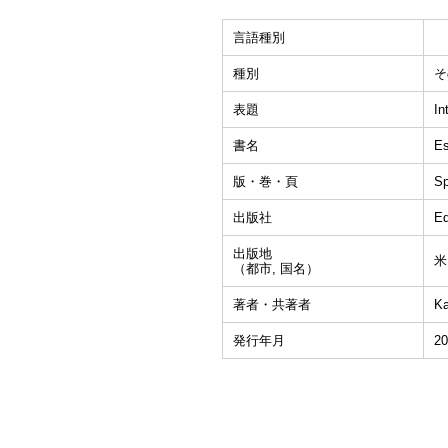
言語種別
種別
そ
表題
In
書名
Es
版・巻・頁
Sp
出版社
Ed
出版地
米
（都市, 国名）
著者・共著者
Ka
発行年月
20