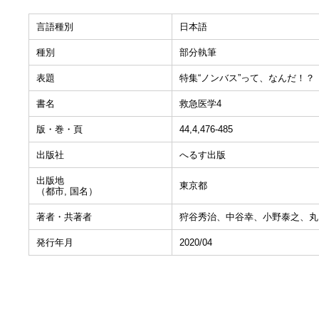
言語種別
日本語
種別
部分執筆
表題
特集“ノンバス”って、なんだ！？ 適
書名
救急医学4
版・巻・頁
44,4,476-485
出版社
へるす出版
出版地
東京都
（都市, 国名）
著者・共著者
狩谷秀治、中谷幸、小野泰之、丸
発行年月
2020/04