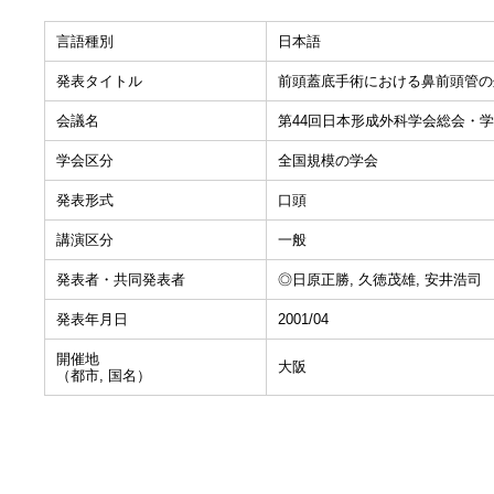
言語種別
日本語
発表タイトル
前頭蓋底手術における鼻前頭管の
会議名
第44回日本形成外科学会総会・
学会区分
全国規模の学会
発表形式
口頭
講演区分
一般
発表者・共同発表者
◎日原正勝, 久徳茂雄, 安井浩司
発表年月日
2001/04
開催地
大阪
（都市, 国名）