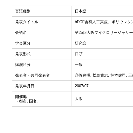
言語種別
日本語
発表タイトル
bFGF含有人工真皮、ポリウレ
会議名
第25回大阪マイクロサージャリ
学会区分
研究会
発表形式
口頭
講演区分
一般
発表者・共同発表者
◎菅豊明, 松島貴志, 楠本健司, 
発表年月日
2007/07
開催地
大阪
（都市, 国名）