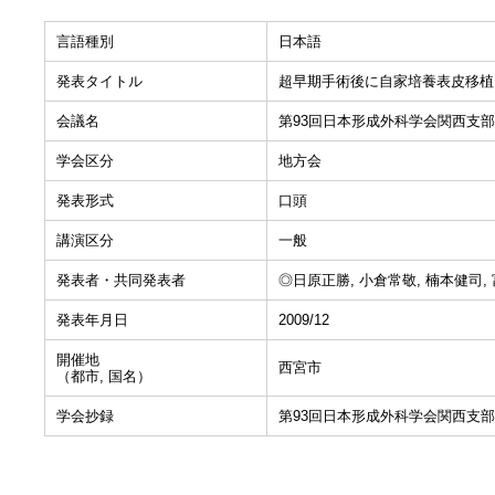
言語種別
日本語
発表タイトル
超早期手術後に自家培養表皮移植
会議名
第93回日本形成外科学会関西支
学会区分
地方会
発表形式
口頭
講演区分
一般
発表者・共同発表者
◎日原正勝, 小倉常敬, 楠本健司,
発表年月日
2009/12
開催地
西宮市
（都市, 国名）
学会抄録
第93回日本形成外科学会関西支部