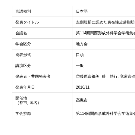
言語種別
日本語
発表タイトル
左側腹部に認めた表在性皮膚脂肪腫性母斑
会議名
第114回関西形成外科学会学術集
学会区分
地方会
発表形式
口頭
講演区分
一般
発表者・共同発表者
◎藤原奈都美, 畔 熱行, 覚道奈津
発表年月日
2016/11
開催地
高槻市
（都市, 国名）
学会抄録
第114回関西形成外科学会学術集