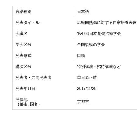
言語種別
日本語
発表タイトル
広範囲熱傷に対する自家培養表皮
会議名
第47回日本創傷治癒学会
学会区分
全国規模の学会
発表形式
口頭
講演区分
特別講演・招待講演など
発表者・共同発表者
◎日原正勝
発表年月日
2017/11/28
開催地
京都市
（都市, 国名）