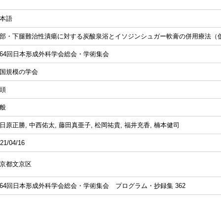
本語
部・下腿難治性潰瘍に対する炭酸泉浴とイソジンシュガー軟膏の併用療法（
64回日本形成外科学会総会・学術集会
国規模の学会
頭
般
日原正勝, 中西佑太, 藤田真亜子, 松岡祐貴, 福井充香, 楠本健司
21/04/16
京都文京区
64回日本形成外科学会総会・学術集会 プログラム・抄録集 362