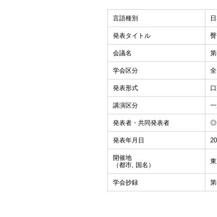
言語種別
日
発表タイトル
臀
会議名
第
学会区分
全
発表形式
口
講演区分
一
発表者・共同発表者
◎
発表年月日
20
開催地
東
（都市, 国名）
学会抄録
第