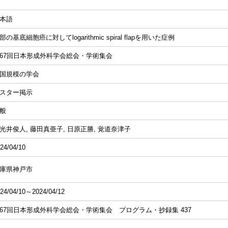
本語
部の基底細胞癌に対してlogarithmic spiral flapを用いた症例
67回日本形成外科学会総会・学術集会
国規模の学会
スター掲示
般
光井俊人, 藤田真亜子, 日原正勝, 覚道奈津子
24/04/10
庫県神戸市
24/04/10～2024/04/12
67回日本形成外科学会総会・学術集会 プログラム・抄録集 437