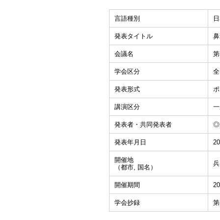
言語種別
日
発表タイトル
鼻
会議名
第
学会区分
全
発表形式
ポ
講演区分
一
発表者・共同発表者
◎
発表年月日
20
開催地
兵
（都市, 国名）
開催期間
20
学会抄録
第