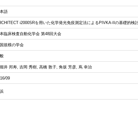
本語
RCHITECT i2000SRを用いた化学発光免疫測定法によるPIVKA-IIの基礎的検
本臨床検査自動化学会 第48回大会
国規模の学会
般
堀井 邦寿, 吉岡 秀樹, 高橋 敦子, 角坂 芳彦, 蔦 幸治
16/09
浜