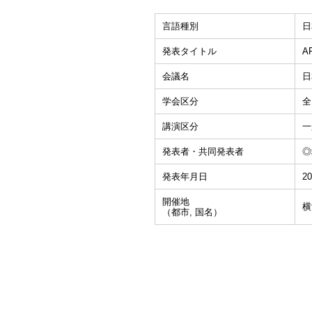
言語種別
日
発表タイトル
A
会議名
日
学会区分
全
講演区分
一
発表者・共同発表者
◎
発表年月日
20
開催地
横
（都市, 国名）