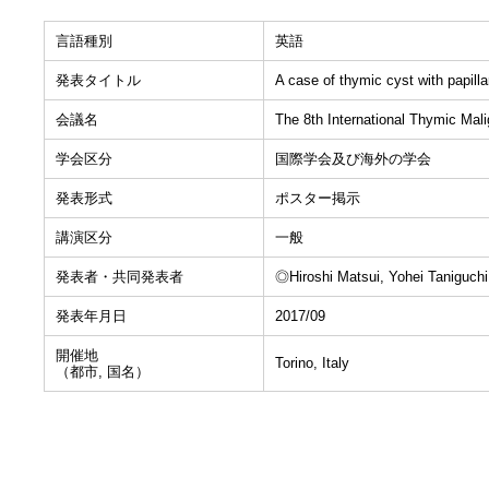
言語種別
英語
発表タイトル
A case of thymic cyst with papillar
会議名
The 8th International Thymic Mal
学会区分
国際学会及び海外の学会
発表形式
ポスター掲示
講演区分
一般
発表者・共同発表者
◎Hiroshi Matsui, Yohei Taniguchi
発表年月日
2017/09
開催地
Torino, Italy
（都市, 国名）