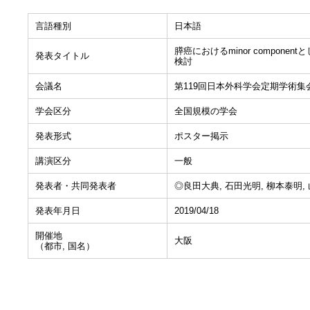
言語種別
日本語
膵癌におけるminor compon
発表タイトル
検討
会議名
第119回日本外科学会定期学術集
学会区分
全国規模の学会
発表形式
ポスター掲示
講演区分
一般
発表者・共同発表者
◎良田大典, 石田光明, 柳本泰明, 
発表年月日
2019/04/18
開催地
大阪
（都市, 国名）