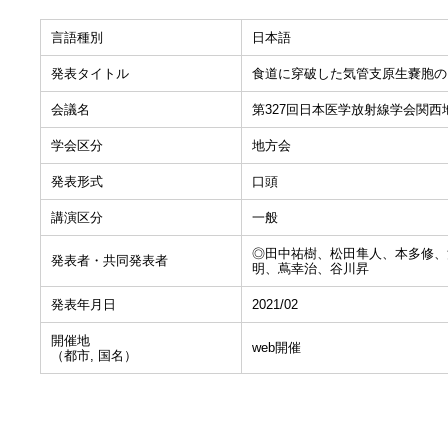
言語種別
日本語
発表タイトル
食道に穿破した気管支原生嚢胞の
会議名
第327回日本医学放射線学会関西
学会区分
地方会
発表形式
口頭
講演区分
一般
◎田中祐樹、松田隼人、本多修、
発表者・共同発表者
明、蔦幸治、谷川昇
発表年月日
2021/02
開催地
web開催
（都市, 国名）