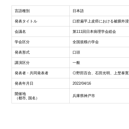
言語種別
日本語
発表タイトル
口腔扁平上皮癌における被膜外浸
会議名
第111回日本病理学会総会
学会区分
全国規模の学会
発表形式
口頭
講演区分
一般
発表者・共同発表者
◎野田百合、石田光明、上埜泰寛
発表年月日
2022/04/16
開催地
兵庫県神戸市
（都市, 国名）