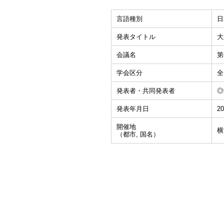
言語種別
日
発表タイトル
大
会議名
第
学会区分
全
発表者・共同発表者
◎
発表年月日
20
開催地
横
（都市, 国名）