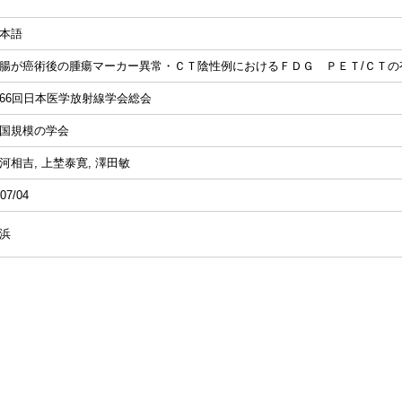
本語
腸が癌術後の腫瘍マーカー異常・ＣＴ陰性例におけるＦＤＧ ＰＥＴ/ＣＴの
66回日本医学放射線学会総会
国規模の学会
河相吉, 上埜泰寛, 澤田敏
07/04
浜