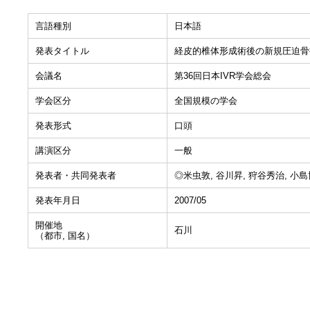
言語種別
日本語
発表タイトル
経皮的椎体形成術後の新規圧迫骨
会議名
第36回日本IVR学会総会
学会区分
全国規模の学会
発表形式
口頭
講演区分
一般
発表者・共同発表者
◎米虫敦, 谷川昇, 狩谷秀治, 小島
発表年月日
2007/05
開催地
石川
（都市, 国名）